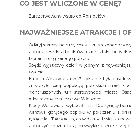
CO JEST WLICZONE W CENĘ?
Zarezerwowany wstęp do Pompejów
NAJWAŻNIEJSZE ATRAKCJE I OP
Odkryj starożytne ruiny miasta zniszczonego w 
Zobacz resztki artefaktów, dzieł sztuki, budynk
tsunami rozgrzanego popiołu
Spędź wyjątkowy dzień w jednym z najważniejszy
świecie
Erupcja Wezuwiusza w 79 roku n.e. była paradok
zniszczyło całą populację pobliskich miast - al
nienaruszonych ruin starożytnego miasta. Osa
odwiedzanych miejsc we Włoszech.
Kiedy Wezuwiusz wybuchł z siłą 100 tysięcy bomb
warstwa gorącego popiołu w połączeniu z braki
tysiące lat. Tak więc to, co widzimy dzisiaj, stan
Zobaczyć można tutaj niezwykle dużo szczegół