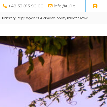
+48 33 813 90 00
info@tu1.pl
e
Transfery
Rejsy
Wycieczki
Zimowe obozy młodzieżowe