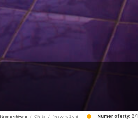
Numer oferty:
8/1
Strona główna
/
Oferta
/
Neapol w 2 dni