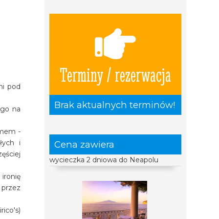
Terminy / rezerwacja
ni pod
Brak aktualnych terminów!
ego na
zmem -
łych i
Cena zawiera
ęściej
wycieczka 2 dniowa do Neapolu
ironię
 przez
ico's)