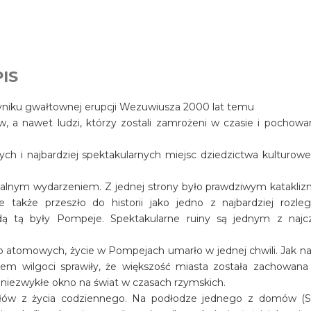
IS
wyniku gwałtownej erupcji Wezuwiusza 2000 lat temu
ów, a nawet ludzi, którzy zostali zamrożeni w czasie i pochowa
ch i najbardziej spektakularnych miejsc dziedzictwa kulturow
salnym wydarzeniem. Z jednej strony było prawdziwym katakli
e także przeszło do historii jako jedno z najbardziej rozleg
dą tą były Pompeje. Spektakularne ruiny są jednym z najcz
 atomowych, życie w Pompejach umarło w jednej chwili. Jak na 
em wilgoci sprawiły, że większość miasta została zachowana
owi niezwykłe okno na świat w czasach rzymskich.
ów z życia codziennego. Na podłodze jednego z domów (Sir