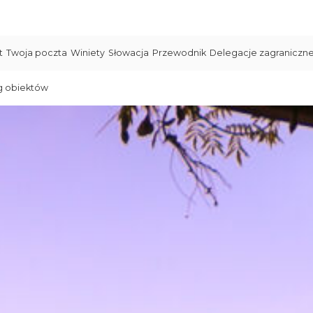
t
Twoja poczta
Winiety
Słowacja
Przewodnik
Delegacje zagraniczn
g obiektów