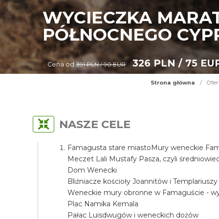
WYCIECZKA MARAT
PÓŁNOCNEGO CYP
326 PLN / 75 EU
Cena od
391 PLN / 90 EUR
Strona główna
/
Ofer
NASZE CELE
Famagusta stare miastoMury weneckie Fama
Meczet Lali Mustafy Pasza, czyli średniow
Dom Wenecki
Bliźniacze kościoły Joannitów i Templariuszy
Weneckie mury obronne w Famaguście - wyj
Plac Namika Kemala
Pałac Luisdwugów i weneckich dożów