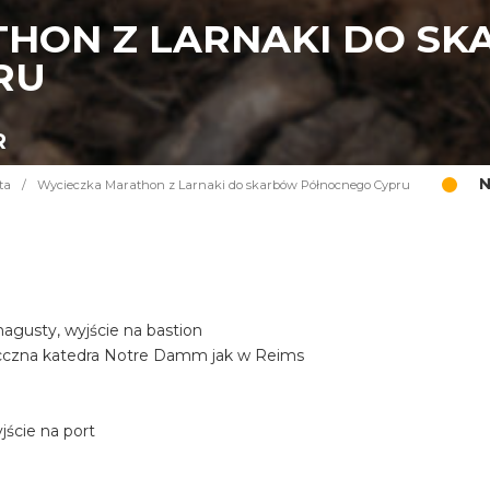
HON Z LARNAKI DO S
RU
R
N
ta
/
Wycieczka Marathon z Larnaki do skarbów Północnego Cypru
gusty, wyjście na bastion
iecczna katedra Notre Damm jak w Reims
ście na port