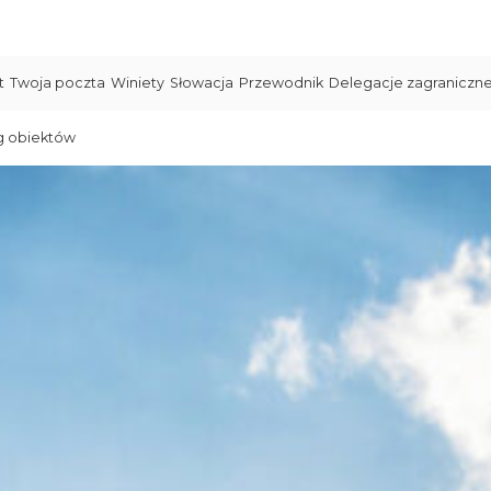
t
Twoja poczta
Winiety
Słowacja
Przewodnik
Delegacje zagraniczn
g obiektów