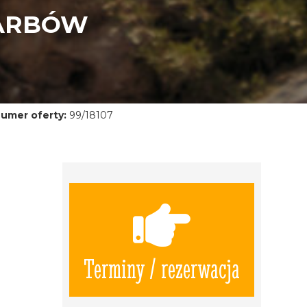
KARBÓW
umer oferty:
99/18107
Terminy / rezerwacja