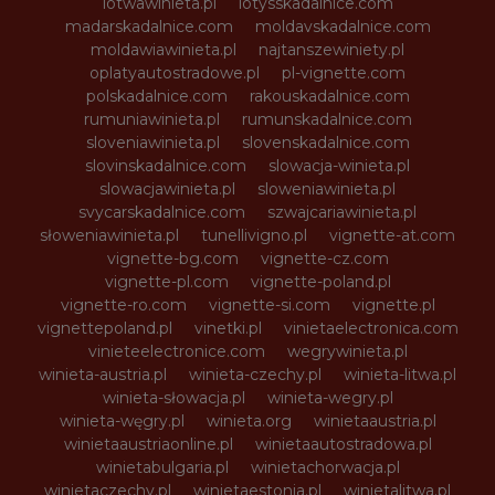
lotwawinieta.pl
lotysskadalnice.com
madarskadalnice.com
moldavskadalnice.com
moldawiawinieta.pl
najtanszewiniety.pl
oplatyautostradowe.pl
pl-vignette.com
polskadalnice.com
rakouskadalnice.com
rumuniawinieta.pl
rumunskadalnice.com
sloveniawinieta.pl
slovenskadalnice.com
slovinskadalnice.com
slowacja-winieta.pl
slowacjawinieta.pl
sloweniawinieta.pl
svycarskadalnice.com
szwajcariawinieta.pl
słoweniawinieta.pl
tunellivigno.pl
vignette-at.com
vignette-bg.com
vignette-cz.com
vignette-pl.com
vignette-poland.pl
vignette-ro.com
vignette-si.com
vignette.pl
vignettepoland.pl
vinetki.pl
vinietaelectronica.com
vinieteelectronice.com
wegrywinieta.pl
winieta-austria.pl
winieta-czechy.pl
winieta-litwa.pl
winieta-słowacja.pl
winieta-wegry.pl
winieta-węgry.pl
winieta.org
winietaaustria.pl
winietaaustriaonline.pl
winietaautostradowa.pl
winietabulgaria.pl
winietachorwacja.pl
winietaczechy.pl
winietaestonia.pl
winietalitwa.pl