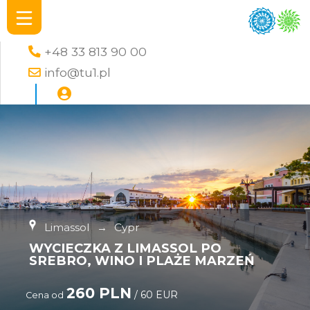
+48 33 813 90 00
info@tu1.pl
Limassol
→
Cypr
WYCIECZKA Z LIMASSOL PO
SREBRO, WINO I PLAŻE MARZEŃ
260 PLN
/ 60 EUR
Cena od