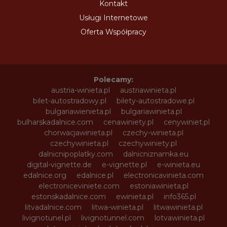
Kontakt
Usługi Internetowe
Oferta Współpracy
Polecamy:
austria-winieta.pl
austriawinieta.pl
bilet-autostradowy.pl
bilety-autostradowe.pl
bulgariawienieta.pl
bulgariawinieta.pl
bulharskadalnice.com
cenawiniety.pl
cenywiniet.pl
chorwacjawinieta.pl
czechy-winieta.pl
czechywinieta.pl
czechywiniety.pl
dalnicnipoplatky.com
dalnicniznamka.eu
digital-vignette.de
e-vignette.pl
e-winieta.eu
edalnice.org
edalnice.pl
electronicavinieta.com
electroniceviniete.com
estoniawinieta.pl
estonskadalnice.com
ewinieta.pl
info365.pl
litvadalnice.com
litwa-winieta.pl
litwawinieta.pl
livignotunel.pl
livignotunnel.com
lotvawinieta.pl