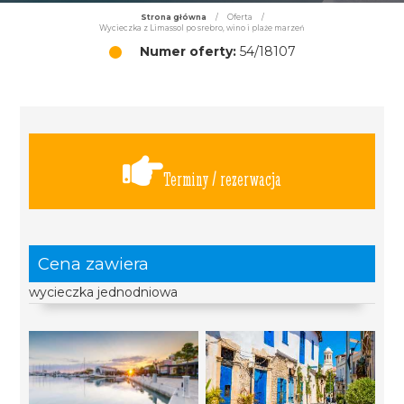
Strona główna
/
Oferta
/
Wycieczka z Limassol po srebro, wino i plaże marzeń
Numer oferty:
54/18107
Terminy / rezerwacja
Cena zawiera
wycieczka jednodniowa