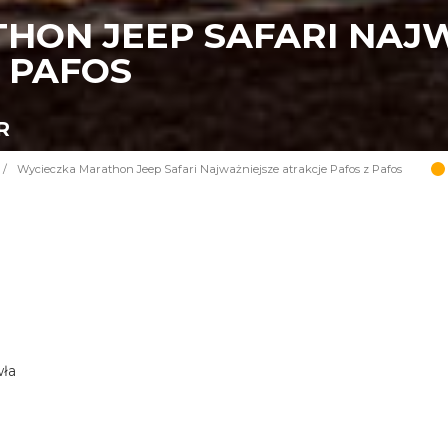
HON JEEP SAFARI NAJ
 PAFOS
R
/
Wycieczka Marathon Jeep Safari Najważniejsze atrakcje Pafos z Pafos
wła