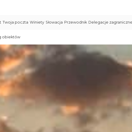
t
Twoja poczta
Winiety
Słowacja
Przewodnik
Delegacje zagraniczn
g obiektów