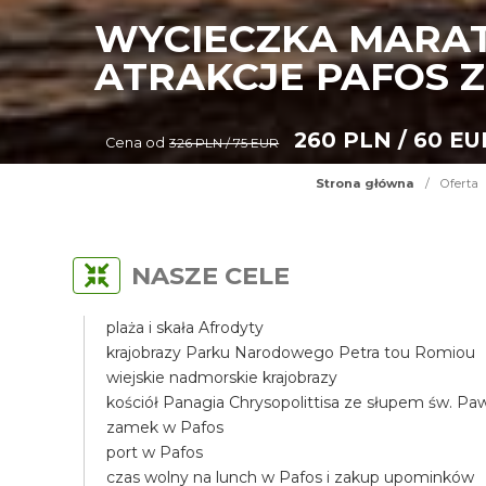
WYCIECZKA MARAT
ATRAKCJE PAFOS Z
260 PLN / 60 EU
Cena od
326 PLN / 75 EUR
Strona główna
/
Oferta
NASZE CELE
plaża i skała Afrodyty
krajobrazy Parku Narodowego Petra tou Romiou
wiejskie nadmorskie krajobrazy
kościół Panagia Chrysopolittisa ze słupem św. Pa
zamek w Pafos
port w Pafos
czas wolny na lunch w Pafos i zakup upominków